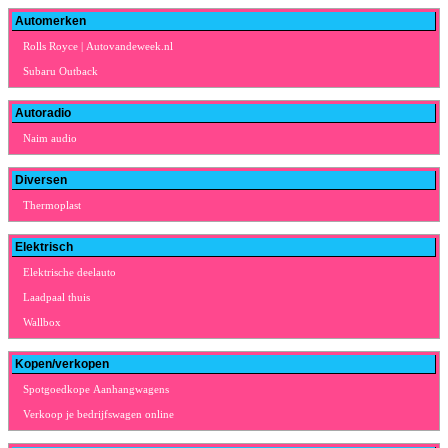
Automerken
Rolls Royce | Autovandeweek.nl
Subaru Outback
Autoradio
Naim audio
Diversen
Thermoplast
Elektrisch
Elektrische deelauto
Laadpaal thuis
Wallbox
Kopen/verkopen
Spotgoedkope Aanhangwagens
Verkoop je bedrijfswagen online