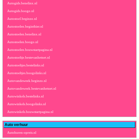
Autogids.benelinx.nl
Autogids.boogo.nl
Autostoel.beginzo.nl
Autostoelen.beginthier.nl
Autostoelen.benelinx.nl
Autostoelen.boogo.nl
Autostoelen.bouwstartpagina.nl
Autostoeltje.bestevanhetnet.nl
Autostoeltjes.bestelinks.nl
Autostoeltjes.boogolinks.nl
Autovandeweek.beginzo.nl
Autovandeweek.bestevanhetnet.nl
Autowinkels.bestelinks.nl
Autowinkels.boogolinks.nl
Autowinkels.bouwstartpagina.nl
Auto verhuur
Autohuren-opreis.nl